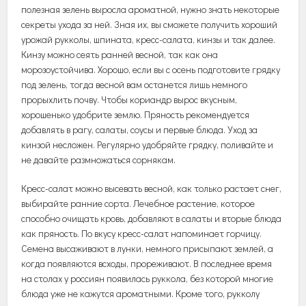
полезная зелень выросла ароматной, нужно знать некоторые
секреты ухода за ней.
Зная их, вы сможете получить хороший
урожай рукколы, шпината, кресс-салата, кинзы и так далее.
Кинзу можно сеять ранней весной, так как она
морозоустойчива. Хорошо, если вы с осень подготовите грядку
под зелень, тогда весной вам останется лишь немного
прорыхлить почву. Чтобы кориандр вырос вкусным,
хорошенько удобрите землю. Пряность рекомендуется
добавлять в рагу, салаты, соусы и первые блюда. Уход за
кинзой несложен. Регулярно удобряйте грядку, поливайте и
не давайте размножаться сорнякам.
Кресс-салат можно высевать весной, как только растает снег,
выбирайте ранние сорта. Лечебное растение, которое
способно очищать кровь, добавляют в салаты и вторые блюда
как пряность. По вкусу кресс-салат напоминает горчицу.
Семена высаживают в лунки, немного присыпают землей, а
когда появляются всходы, прореживают. В последнее время
на столах у россиян появилась руккола, без которой многие
блюда уже не кажутся ароматными. Кроме того, рукколу