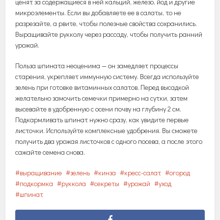
ценят за содержащиеся в ней кальций, железо, йод и другие
микроэлементы. Если вы добавляете ее в салаты, то не
разрезайте, а рвите, чтобы полезные свойства сохранились.
Выращивайте рукколу через рассаду, чтобы получить ранний
урожай.
Польза шпината неоценима — он замедляет процессы
старения, укрепляет иммунную систему. Всегда используйте
зелень при готовке витаминных салатов. Перед высадкой
желательно замочить семечки примерно на сутки, затем
высевайте в удобренную с осени почву на глубину 2 см.
Подкармливать шпинат нужно сразу, как увидите первые
листочки. Используйте комплексные удобрения. Вы сможете
получить два урожая листочков с одного посева, а после этого
сажайте семена снова.
выращивание
зелень
кинза
кресс-салат
огород
подкормка
руккола
секреты
урожай
уход
шпинат