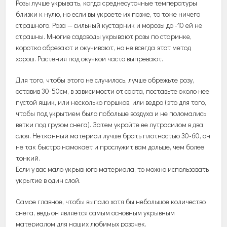
Розы лучше укрывать, когда среднесуточные температуры
близки к нулю, но если вы укроете их позже, то тоже ничего
страшного. Роза — сильный кустарник и морозы до -10 ей не
страшны. Многие садоводы укрывают розы по старинке,
коротко обрезают и окучивают, но не всегда этот метод
хорош. Растения под окучкой часто выпревают.
Для того, чтобы этого не случилось, лучше обрежьте розу,
оставив 30-50см, в зависимости от сорта, поставьте около нее
пустой ящик, или несколько горшков, или ведро (это для того,
чтобы под укрытием было побольше воздуха и не поломались
ветки под грузом снега). Затем укройте ее лутрасилом в два
слоя. Нетканный материал лучше брать плотностью 30-60, он
не так быстро намокает и прослужит вам дольше, чем более
тонкий.
Если у вас мало укрывного материала, то можно использовать
укрытие в один слой.
Самое главное, чтобы выпало хотя бы небольшое количество
снега, ведь он является самым основным укрывным
материалом для наших любимых розочек.