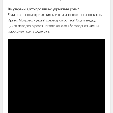
Вы уверенны, что правильно укрываете розы?
Если нет — посмотрите фильм и вам многое станет понятно.
Ирина Мохрова, лучший розовод клуба Твой Сад и ведущая
цикла передач о розах на телеканале «Загородная жизнь»,
расскажет, как это делать.