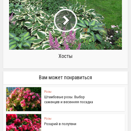
Хосты
Вам может понравиться
Розы
Штамбовые розы. Выбор
саженцев и весенняя посадка
Розы
Розарий в полутени