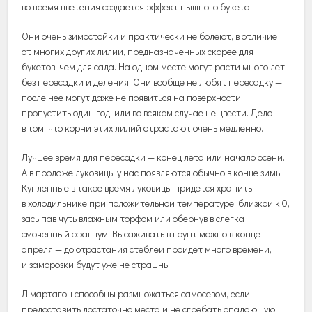
во время цветения создается эффект пышного букета.
Они очень зимостойки и практически не болеют, в отличие
от многих других лилий, предназначенных скорее для
букетов, чем для сада. На одном месте могут расти много лет
без пересадки и деления. Они вообще не любят пересадку —
после нее могут даже не появиться на поверхности,
пропустить один год, или во всяком случае не цвести. Дело
в том, что корни этих лилий отрастают очень медленно.
Лучшее время для пересадки — конец лета или начало осени.
А в продаже луковицы у нас появляются обычно в конце зимы.
Купленные в такое время луковицы придется хранить
в холодильнике при положительной температуре, близкой к 0,
засыпав чуть влажным торфом или обернув в слегка
смоченный сфагнум. Высаживать в грунт можно в конце
апреля — до отрастания стеблей пройдет много времени,
и заморозки будут уже не страшны.
Л.мартагон способны размножаться самосевом, если
предоставить достаточно места и не сгребать опадающую