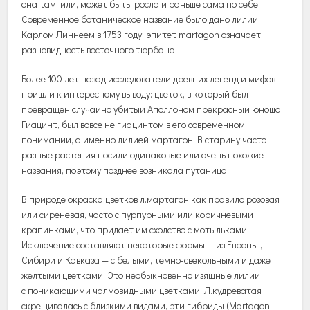
она там, или, может быть, росла и раньше сама по себе.
Современное ботаническое название было дано лилии
Карлом Линнеем в 1753 году, эпитет martagon означает
разновидность восточного тюрбана.
Более 100 лет назад исследователи древних легенд и мифов
пришли к интересному выводу: цветок, в который был
превращен случайно убитый Аполлоном прекрасный юноша
Гиацинт, был вовсе не гиацинтом в его современном
понимании, а именно лилией мартагон. В старину часто
разные растения носили одинаковые или очень похожие
названия, поэтому позднее возникала путаница.
В природе окраска цветков л.мартагон как правило розовая
или сиреневая, часто с пурпурными или коричневыми
крапинками, что придает им сходство с мотыльками.
Исключение составляют некоторые формы — из Европы ,
Сибири и Кавказа — с белыми, темно-свекольными и даже
желтыми цветками. Это необыкновенно изящные лилии
с поникающими чалмовидными цветками. Л.кудреватая
скрещивалась с близкими видами, эти гибриды (Martagon