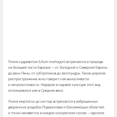
Лилия кудреватая (Lilium martagon) встречается в природе
на большей части Евразии — от Западной и Северной Европы
до реки Лены, от субтропиков до лесотундры. Такое широкое
распространение ясно говорит о ее выносливости
и неприхотливости. Недаром в садовой культуре этот вид
использовался уже в Средние века.
Лилия мартагон до сих пор встречается в заброшенных
дворянских усадьбах Подмосковья и близлежащих областей,
и точно неизвестно в каждом конкретном случае — одичала