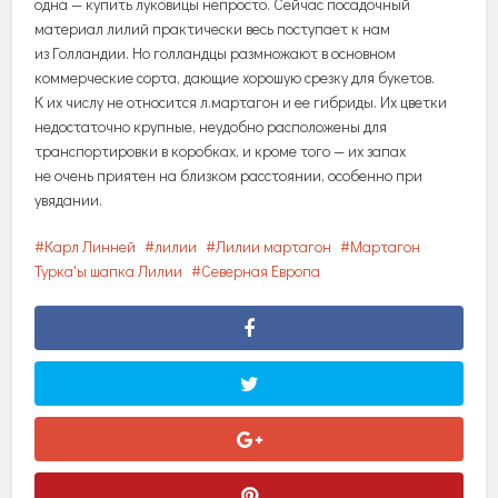
одна — купить луковицы непросто. Сейчас посадочный
материал лилий практически весь поступает к нам
из Голландии. Но голландцы размножают в основном
коммерческие сорта, дающие хорошую срезку для букетов.
К их числу не относится л.мартагон и ее гибриды. Их цветки
недостаточно крупные, неудобно расположены для
транспортировки в коробках, и кроме того — их запах
не очень приятен на близком расстоянии, особенно при
увядании.
Карл Линней
лилии
Лилии мартагон
Мартагон
Турка'ы шапка Лилии
Северная Европа