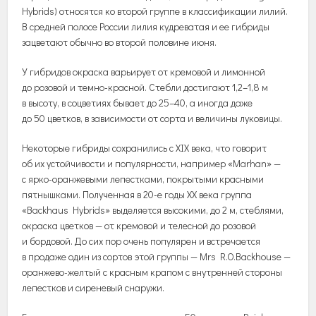
Hybrids) относятся ко второй группе в классификации лилий.
В средней полосе России лилия кудреватая и ее гибриды
зацветают обычно во второй половине июня.
У гибридов окраска варьирует от кремовой и лимонной
до розовой и темно-красной. Стебли достигают 1,2–1,8 м
в высоту, в соцветиях бывает до 25–40, а иногда даже
до 50 цветков, в зависимости от сорта и величины луковицы.
Некоторые гибриды сохранились с ХIХ века, что говорит
об их устойчивости и популярности, например «Marhan» —
с ярко-оранжевыми лепестками, покрытыми красными
пятнышками. Полученная в 20-е годы ХХ века группа
«Backhaus Hybrids» выделяется высокими, до 2 м, стеблями,
окраска цветков — от кремовой и телесной до розовой
и бордовой. До сих пор очень популярен и встречается
в продаже один из сортов этой группы — Mrs R.O.Backhouse —
оранжево-желтый с красным крапом с внутренней стороны
лепестков и сиреневый снаружи.