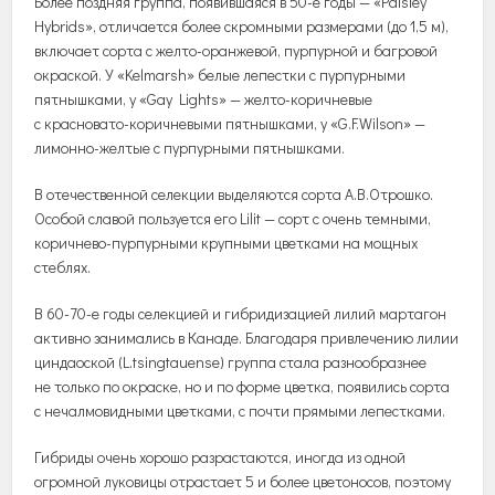
Более поздняя группа, появившаяся в 50-е годы — «Paisley
Hybrids», отличается более скромными размерами (до 1,5 м),
включает сорта с желто-оранжевой, пурпурной и багровой
окраской. У «Kelmarsh» белые лепестки с пурпурными
пятнышками, у «Gay Lights» — желто-коричневые
с красновато-коричневыми пятнышками, у «G.F.Wilson» —
лимонно-желтые с пурпурными пятнышками.
В отечественной селекции выделяются сорта А.В.Отрошко.
Особой славой пользуется его Lilit — сорт с очень темными,
коричнево-пурпурными крупными цветками на мощных
стеблях.
В 60-70-е годы селекцией и гибридизацией лилий мартагон
активно занимались в Канаде. Благодаря привлечению лилии
циндаоской (L.tsingtauense) группа стала разнообразнее
не только по окраске, но и по форме цветка, появились сорта
с нечалмовидными цветками, с почти прямыми лепестками.
Гибриды очень хорошо разрастаются, иногда из одной
огромной луковицы отрастает 5 и более цветоносов, поэтому