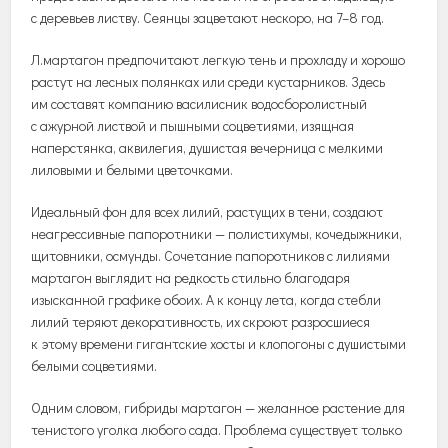
с деревьев листву. Сеянцы зацветают нескоро, на 7–8 год.
Л.мартагон предпочитают легкую тень и прохладу и хорошо
растут на лесных полянках или среди кустарников. Здесь
им составят компанию василисник водосборолистный
с ажурной листвой и пышными соцветиями, изящная
наперстянка, аквилегия, душистая вечерница с мелкими
лиловыми и белыми цветочками.
Идеальный фон для всех лилий, растущих в тени, создают
неагрессивные папоротники — полистихумы, кочедыжники,
щитовники, осмунды. Сочетание папоротников с лилиями
мартагон выглядит на редкость стильно благодаря
изысканной графике обоих. А к концу лета, когда стебли
лилий теряют декоративность, их скроют разросшиеся
к этому времени гигантские хосты и клопогоны с душистыми
белыми соцветиями.
Одним словом, гибриды мартагон — желанное растение для
тенистого уголка любого сада. Проблема существует только