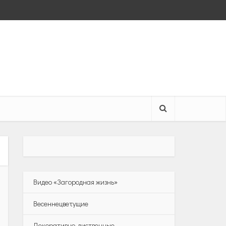
Видео «Загородная жизнь»
Весеннецветущие
Декоративно-лиственные