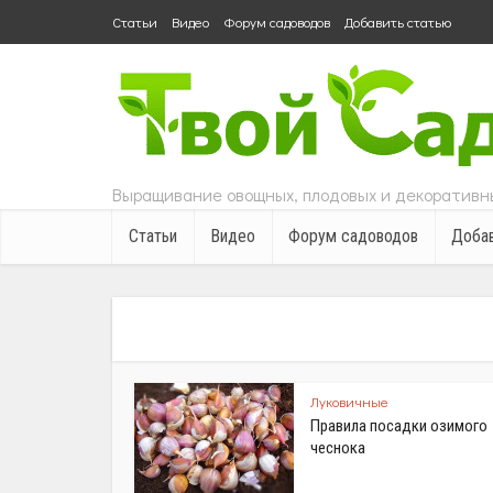
Статьи
Видео
Форум садоводов
Добавить статью
Выращивание овощных, плодовых и декоративны
Статьи
Видео
Форум садоводов
Добав
Луковичные
Правила посадки озимого
чеснока