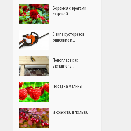
Боремся с врагами
садовой...
3 типа кусторезов:
описание и...
Пенопласт как
утеплитель...
Посадка малины
И красота, и польза.