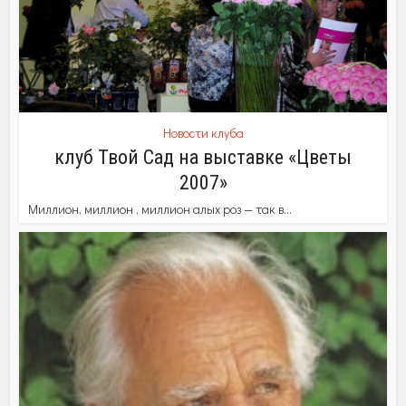
Новости клуба
клуб Твой Сад на выставке «Цветы
2007»
Миллион, миллион , миллион алых роз — так в...