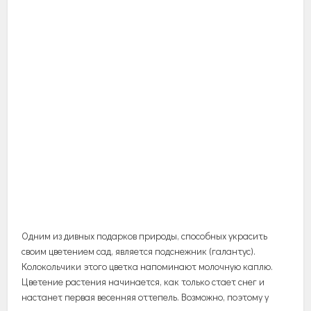
Одним
из
дивных
подарков
природы
,
способных
украсить
своим
цветением
сад
,
является
подснежник
(
галантус
).
Колокольчики
этого
цветка
напоминают
молочную
каплю
.
Цветение
растения
начинается
,
как
только
стает
снег
и
настанет
первая
весенняя
оттепель
.
Возможно
,
поэтому
у