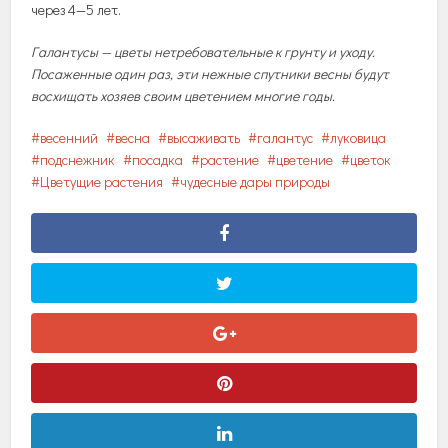
через
4
—
5
лет
.
Галантусы
—
цветы
нетребовательные
к
грунту
и
уходу
.
Посаженные
один
раз
,
эти
нежные
спутники
весны
будут
восхищать
хозяев
своим
цветением
многие
годы
.
весенний
весна
высаживать
галантус
луковица
подснежник
посадка
растение
цветение
цветок
Цветущие растения
чудесные дары природы