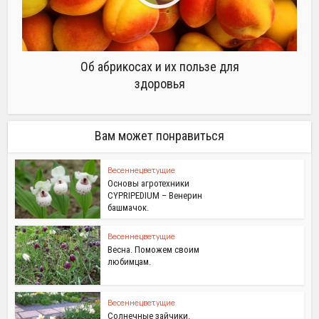
Об абрикосах и их пользе для
здоровья
Вам может понравиться
Весеннецветущие
Основы агротехники
CYPRIPEDIUM – Венерин
башмачок.
Весеннецветущие
Весна. Поможем своим
любимцам.
Весеннецветущие
Солнечные зайчики.