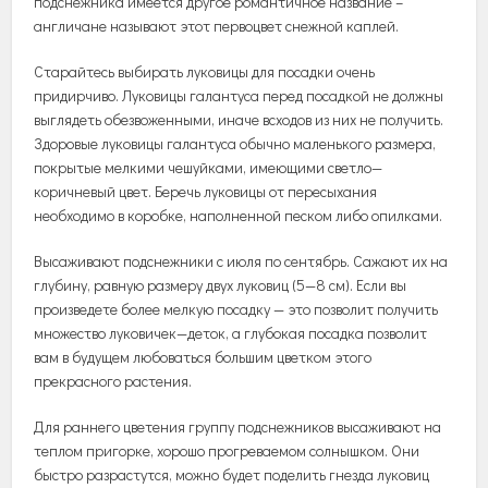
подснежника
имеется
другое
романтичное
название
–
англичане
называют
этот
первоцвет
снежной
каплей
.
Старайтесь
выбирать
луковицы
для
посадки
очень
придирчиво
.
Луковицы
галантуса
перед
посадкой
не
должны
выглядеть
обезвоженными
,
иначе
всходов
из
них
не
получить
.
Здоровые
луковицы
галантуса
обычно
маленького
размера
,
покрытые
мелкими
чешуйками
,
имеющими
светло
—
коричневый
цвет
.
Беречь
луковицы
от
пересыхания
необходимо
в
коробке
,
наполненной
песком
либо
опилками
.
Высаживают
подснежники
с
июля
по
сентябрь
.
Сажают
их
на
глубину
,
равную
размеру
двух
луковиц
(
5
—
8
см
).
Если
вы
произведете
более
мелкую
посадку
—
это
позволит
получить
множество
луковичек
—
деток
,
а
глубокая
посадка
позволит
вам
в
будущем
любоваться
большим
цветком
этого
прекрасного
растения
.
Для
раннего
цветения
группу
подснежников
высаживают
на
теплом
пригорке
,
хорошо
прогреваемом
солнышком
.
Они
быстро
разрастутся
,
можно
будет
поделить
гнезда
луковиц