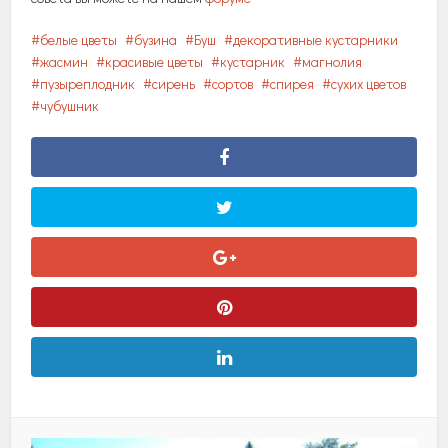
белые цветы
бузина
Буш
декоративные кустарники
жасмин
красивые цветы
кустарник
магнолия
пузыреплодник
сирень
сортов
спирея
сухих цветов
чубушник