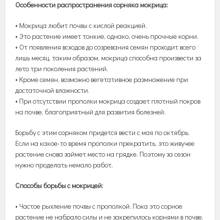
Особенности распространения сорняка мокрица:
• Мокрица любит почвы с кислой реакцией.
• Это растение имеет тонкие, однако, очень прочные корни.
• От появления всходов до созревания семян проходит всего
лишь месяц, таким образом, мокрица способна произвести за
лето три поколения растений.
• Кроме семян, возможно вегетативное размножение при
достаточной влажности.
• При отсутствии прополки мокрица создает плотный покров
на почве, благоприятный для развития болезней.
Борьбу с этим сорняком придется вести с мая по октябрь.
Если на какое-то время прополки прекратить, это живучее
растение снова займет место на грядке. Поэтому за сезон
нужно проделать немало работ.
Способы борьбы с мокрицей:
• Частое рыхление почвы с прополкой. Пока это сорное
растение не набрало силы и не закрепилось корнями в почве,