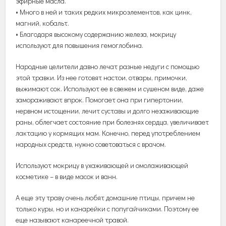
эфирные масла.
• Много в ней и таких редких микроэлементов, как цинк,
магний, кобальт.
• Благодаря высокому содержанию железа, мокрицу
используют для повышения гемоглобина.
Народные целители давно лечат разные недуги с помощью
этой травки. Из нее готовят настои, отвары, примочки,
выжимают сок. Используют ее в свежем и сушеном виде, даже
замораживают впрок. Помогает она при гипертонии,
нервном истощении, лечит суставы и долго незаживающие
раны, облегчает состояние при болезнях сердца, увеличивает
лактацию у кормящих мам. Конечно, перед употреблением
народных средств, нужно советоваться с врачом.
Используют мокрицу в ухаживающей и омолаживающей
косметике – в виде масок и ванн.
А еще эту траву очень любят домашние птицы, причем не
только куры, но и канарейки с попугайчиками. Поэтому ее
еще называют канареечной травой.