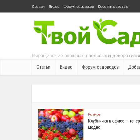
Статьи
Видео
Форум садоводов
Добавить статью
Выращивание овощных, плодовых и декоративны
Статьи
Видео
Форум садоводов
Добав
Разное
Клубничка в офисе — тепер
модно