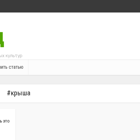
х культур
ить статью
#крыша
ь это