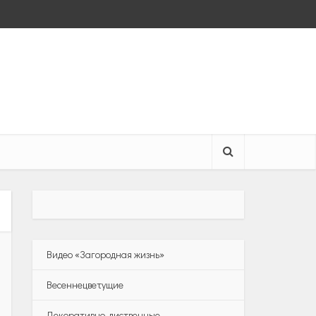
Видео «Загородная жизнь»
Весеннецветущие
Декоративно-лиственные