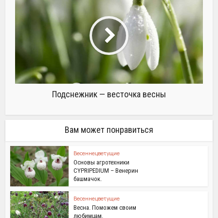
Подснежник — весточка весны
Вам может понравиться
Весеннецветущие
Основы агротехники
CYPRIPEDIUM – Венерин
башмачок.
Весеннецветущие
Весна. Поможем своим
любимцам.