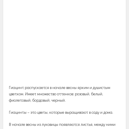
Гиацинт
распускается
в
начале
весны
ярким
и
душистым
цветком
.
Имеет
множество
оттенков
:
розовый
,
белый
,
фиолетовый
,
бордовый
,
черный
.
Гиацинты
–
это
цветы
,
которые
выращивают
в
саду
и
дома
.
В
начале
весны
из
луковицы
появляются
листья
,
между
ними