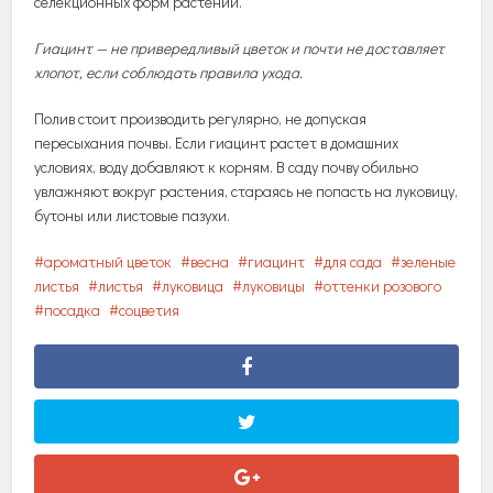
селекционных
форм
растений
.
Гиацинт
—
не
привередливый
цветок
и
почти
не
доставляет
хлопот
,
если
соблюдать
правила
ухода
.
Полив
стоит
производить
регулярно
,
не
допуская
пересыхания
почвы
.
Если
гиацинт
растет
в
домашних
условиях
,
воду
добавляют
к
корням
.
В
саду
почву
обильно
увлажняют
вокруг
растения
,
стараясь
не
попасть
на
луковицу
,
бутоны
или
листовые
пазухи
.
ароматный цветок
весна
гиацинт
для сада
зеленые
листья
листья
луковица
луковицы
оттенки розового
посадка
соцветия