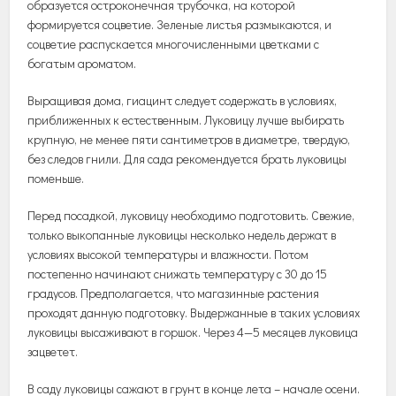
образуется
остроконечная
трубочка
,
на
которой
формируется
соцветие
.
Зеленые
листья
размыкаются
,
и
соцветие
распускается
многочисленными
цветками
с
богатым
ароматом
.
Выращивая
дома
,
гиацинт
следует
содержать
в
условиях
,
приближенных
к
естественным
.
Луковицу
лучше
выбирать
крупную
,
не
менее
пяти
сантиметров
в
диаметре
,
твердую
,
без
следов
гнили
.
Для
сада
рекомендуется
брать
луковицы
поменьше
.
Перед
посадкой
,
луковицу
необходимо
подготовить
.
Свежие
,
только
выкопанные
луковицы
несколько
недель
держат
в
условиях
высокой
температуры
и
влажности
.
Потом
постепенно
начинают
снижать
температуру
с
30
до
15
градусов
.
Предполагается
,
что
магазинные
растения
проходят
данную
подготовку
.
Выдержанные
в
таких
условиях
луковицы
высаживают
в
горшок
.
Через
4
—
5
месяцев
луковица
зацветет
.
В
саду
луковицы
сажают
в
грунт
в
конце
лета
–
начале
осени
.