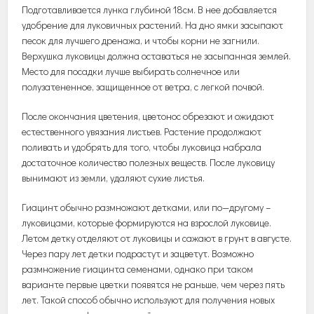
Подготавливается
лунка
глубиной
18см
.
В
нее
добавляется
удобрение
для
луковичных
растений
.
На
дно
ямки
засыпают
песок
для
лучшего
дренажа
,
и
чтобы
корни
не
загнили
.
Верхушка
луковицы
должна
оставаться
не
засыпанная
землей
.
Место
для
посадки
лучше
выбирать
солнечное
или
полузатененное
,
защищенное
от
ветра
,
с
легкой
почвой
.
После
окончания
цветения
,
цветонос
обрезают
и
ожидают
естественного
увязания
листьев
.
Растение
продолжают
поливать
и
удобрять
для
того
,
чтобы
луковица
набрала
достаточное
количество
полезных
веществ
.
После
луковицу
вынимают
из
земли
,
удаляют
сухие
листья
.
Гиацинт
обычно
размножают
детками
,
или
по
—
другому
–
луковицами
,
которые
формируются
на
взрослой
луковице
.
Летом
детку
отделяют
от
луковицы
и
сажают
в
грунт
в
августе
.
Через
пару
лет
детки
подрастут
и
зацветут
.
Возможно
размножение
гиацинта
семенами
,
однако
при
таком
варианте
первые
цветки
появятся
не
раньше
,
чем
через
пять
лет
.
Такой
способ
обычно
используют
для
получения
новых