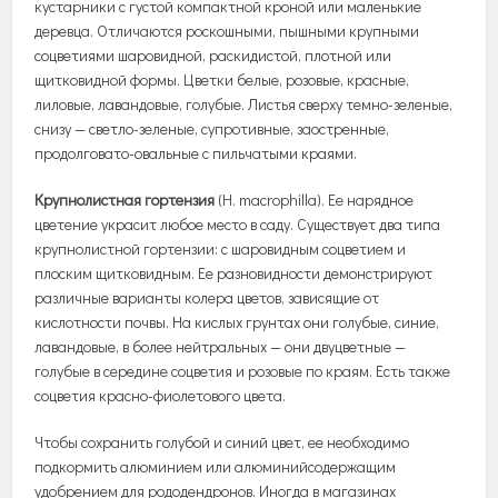
кустарники с густой компактной кроной или маленькие
деревца. Отличаются роскошными, пышными крупными
соцветиями шаровидной, раскидистой, плотной или
щитковидной формы. Цветки белые, розовые, красные,
лиловые, лавандовые, голубые. Листья сверху темно-зеленые,
снизу — светло-зеленые, супротивные, заостренные,
продолговато-овальные с пильчатыми краями.
Крупнолистная гортензия
(H. macrophilla). Ее нарядное
цветение украсит любое место в саду. Существует два типа
крупнолистной гортензии: с шаровидным соцветием и
плоским щитковидным. Ее разновидности демонстрируют
различные варианты колера цветов, зависящие от
кислотности почвы. На кислых грунтах они голубые, синие,
лавандовые, в более нейтральных — они двуцветные —
голубые в середине соцветия и розовые по краям. Есть также
соцветия красно-фиолетового цвета.
Чтобы сохранить голубой и синий цвет, ее необходимо
подкормить алюминием или алюминийсодержащим
удобрением для рододендронов. Иногда в магазинах