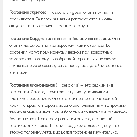
Гортензия стригоза
(H.aspera strigosa) очень нежная и
раскидистая. Ее плоские цветки распускаются в июле-
августе. Листья ее очень нежные на ощупь.
Гортензия Сарджента
со снежно-белыми соцветиями. Она
очень чувствительна к заморозкам, как и стригоза. Ее
растения могут подмерзнуть и весной при возвратных
заморозках. Поэтому с их обрезкой торопиться не следует.
Лучше всего их обрезать, когда наступает устойчивое тепло,
т.е. в мае.
Гортензия лиановидная
(H. petiolaris) — это редкий вид
гортензии. Садоводы считают эту лиану наилучшим
вьющимся растением. Оно энергичное, с очень красивой
корично-красной корой с ярусно расположенными широкими
темно-зелеными листьями и богатыми соцветиями из снежно-
белых цветков. При своем развитии они создают целый
вертикальный ковер. В Ленинградской области цветут всю
вторую половину лета. Вьющаяся гортензия изумительна,