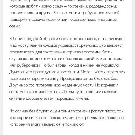
которые любят кислую среду — гортензии, рододендроны,
папоротники и другие. Все гортензии требуют постоянной
подкормки каждую неделю или через две недели до самой
осени.
В Ленинградской области большинство садоводов не рискуют
и до наступления холодов укрывают гортензию. Это делается,
прежде всего, для сохранения корневой системы. Кусты
окучивают компостом, ветви обвязывают хвойным лапником
или рубероидом. Но были годы, когда я ничем не укрывала.
Думала, что пропадут мои гортензии. Метельчатая гортензия
прекрасно пережила зиму. Правда, цветение было слабее.
Другие сорта потеряли всю надземную часть. Но корневая
система сохранилась у всех. Летом кусты ожили и выросли
сильные здоровые ветви, порадовали меня.
На солнце без блуждающей тени гортензии растут плохо, так
как корни сильно нагреваются, листья в результате большого
испарения влаги мельчают и поникают.