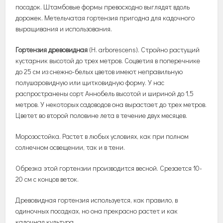
посадок. Штамбовые формы превосходно выглядят вдоль
дорожек. Метельчатая гортензия пригодна для кадочного
выращивания и использования.
Гортензия древовидная
(H. arborescens). Стройно растущий
кустарник высотой до трех метров. Соцветия в поперечнике
до 25 см из снежно-белых цветов имеют неправильную
полушаровидную или щитковидную форму. У нас
распространены сорт Аннобель высотой и шириной до 1,5
метров. У некоторых садоводов она вырастает до трех метров.
Цветет во второй половине лета в течение двух месяцев.
Морозостойка. Растет в любых условиях, как при полном
солнечном освещении, так и в тени.
Обрезка этой гортензии производится весной. Срезается 10-
20 см с концов веток.
Древовидная гортензия используется, как правило, в
одиночных посадках, но она прекрасно растет и как
кадочная культура.