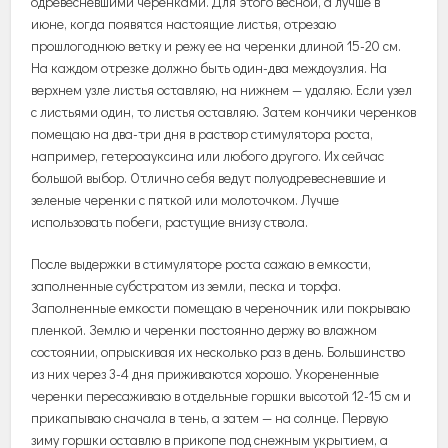
одревесневшими черенками. Для этого весной, а лучше в
июне, когда появятся настоящие листья, отрезаю
прошлогоднюю ветку и режу ее на черенки длиной 15-20 см.
На каждом отрезке должно быть один-два междоузлия. На
верхнем узле листья оставляю, на нижнем — удаляю. Если узел
с листьями один, то листья оставляю. Затем кончики черенков
помещаю на два-три дня в раствор стимулятора роста,
например, гетероауксина или любого другого. Их сейчас
большой выбор. Отлично себя ведут полуодревесневшие и
зеленые черенки с пяткой или молоточком. Лучше
использовать побеги, растущие внизу ствола.
После выдержки в стимуляторе роста сажаю в емкости,
заполненные субстратом из земли, песка и торфа.
Заполненные емкости помещаю в череночник или покрываю
пленкой. Землю и черенки постоянно держу во влажном
состоянии, опрыскивая их несколько раз в день. Большинство
из них через 3-4 дня приживаются хорошо. Укорененные
черенки пересаживаю в отдельные горшки высотой 12-15 см и
прикапываю сначала в тень, а затем — на солнце. Первую
зиму горшки оставлю в прикопе под снежным укрытием, а