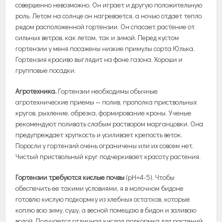
совершенно невозможно. Он играет и другую положительную
роль. Летом на солнце он нагревается, а ночью отдает тепло
рядом расположенной гортензии. Он спасает растение от
сильных ветров, как летом, так и зимой. Перед кустом
гортензии у меня посажены низкие примулы сорта Юлька.
Гортензия красиво выглядит на фоне газона. Хороши и
групповые посадки.
Агротехника.
Гортензии необходимы обычные
агротехнические приемы — полив, прополка приствольных
кругов, рыхление, обрезка, формирование кроны. Ученые
рекомендуют поливать слабым раствором марганцовки. Она
предупреждает хрупкость и усиливает крепость веток.
Поросли у гортензий очень ограничены или их совсем нет.
Чистый приствольный круг подчеркивает красоту растения.
Гортензии требуются кислые почвы
(pH=4-5). Чтобы
обеспечить ее такими условиями, я в молочном бидоне
готовлю кислую подкормку из хлебных остатков, которые
коплю всю зиму, сушу, а весной помещаю в бидон и заливаю
водой. Получается отличная кислая подкормка для растений,