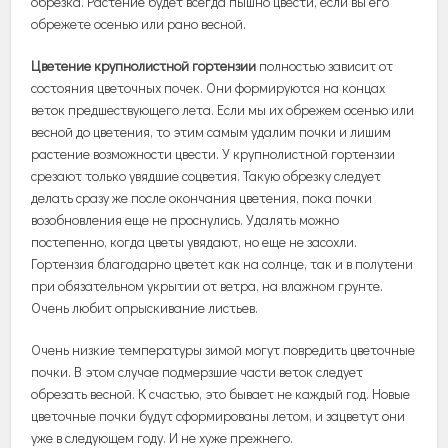
обрезка. Растение будет всегда пышно цвести, если вы его
обрежете осенью или рано весной.
Цветение крупнолистной гортензии
полностью зависит от
состояния цветочных почек. Они формируются на концах
веток предшествующего лета. Если мы их обрежем осенью или
весной до цветения, то этим самым удалим почки и лишим
растение возможности цвести. У крупнолистной гортензии
срезают только увядшие соцветия. Такую обрезку следует
делать сразу же после окончания цветения, пока почки
возобновления еще не проснулись. Удалять можно
постепенно, когда цветы увядают, но еще не засохли.
Гортензия благодарно цветет как на солнце, так и в полутени
при обязательном укрытии от ветра, на влажном грунте.
Очень любит опрыскивание листьев.
Очень низкие температуры зимой могут повредить цветочные
почки. В этом случае подмерзшие части веток следует
обрезать весной. К счастью, это бывает не каждый год. Новые
цветочные почки будут сформированы летом, и зацветут они
уже в следующем году. И не хуже прежнего.