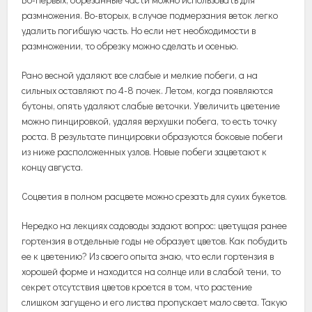
размножения. Во-вторых, в случае подмерзания веток легко
удалить погибшую часть. Но если нет необходимости в
размножении, то обрезку можно сделать и осенью.
Рано весной удаляют все слабые и мелкие побеги, а на
сильных оставляют по 4-8 почек. Летом, когда появляются
бутоны, опять удаляют слабые веточки. Увеличить цветение
можно пинцировкой, удаляя верхушки побега, то есть точку
роста. В результате пинцировки образуются боковые побеги
из ниже расположенных узлов. Новые побеги зацветают к
концу августа.
Соцветия в полном расцвете можно срезать для сухих букетов.
Нередко на лекциях садоводы задают вопрос: цветущая ранее
гортензия в отдельные годы не образует цветов. Как побудить
ее к цветению? Из своего опыта знаю, что если гортензия в
хорошей форме и находится на солнце или в слабой тени, то
секрет отсутствия цветов кроется в том, что растение
слишком загущено и его листва пропускает мало света. Такую