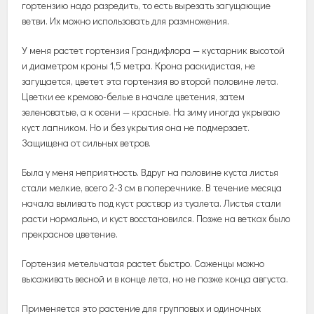
гортензию надо разредить, то есть вырезать загущающие
ветви. Их можно использовать для размножения.
У меня растет гортензия Грандифлора — кустарник высотой
и диаметром кроны 1,5 метра. Крона раскидистая, не
загущается, цветет эта гортензия во второй половине лета.
Цветки ее кремово-белые в начале цветения, затем
зеленоватые, а к осени — красные. На зиму иногда укрываю
куст лапником. Но и без укрытия она не подмерзает.
Защищена от сильных ветров.
Была у меня неприятность. Вдруг на половине куста листья
стали мелкие, всего 2-3 см в поперечнике. В течение месяца
начала выливать под куст раствор из туалета. Листья стали
расти нормально, и куст восстановился. Позже на ветках было
прекрасное цветение.
Гортензия метельчатая растет быстро. Саженцы можно
высаживать весной и в конце лета, но не позже конца августа.
Применяется это растение для групповых и одиночных