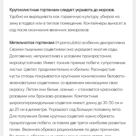
Крупнолистные гортензии следует укрывать до морозов.
Удобно их выращивать как горшечную культуру, убирая на
зиму в подвал или в теплое помещение. Контейнеры выносят в
сад после окончания весенних заморозков.
Метельчатая гортензия
(H.paniculata) особенно декоративна.
Своими пышными соцветиями она украшает многие сады.
Долговечна, неприхотлива к условиям произрастания,
морозоустойчива. Имеет тонкие прямые побеги, супротивные
листья. Цветет продолжительно и обильно. Раскидистые
кусты сплошь покрываются крупными коническими беловато-
зеленоватыми соцветиями, со временем меняющими свою
окраску. Летом они белые, осенью — становятся красновато-
розовыми или бронзово-розовыми. Компактные
широкопирамидальные соцветия имеют длину до 30-50 см и
до 20 см в диаметре. Украшают сад большую половину лета.
Для получения более крупных соцветий нужно обрезать
прошлогодние побеги, оставляя две трети наиболее развитых
почек. Весенняя обрезка рациональнее по двум причинам.
Во-первых, обрезанные части можно использовать для