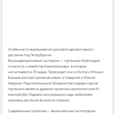
Особенности выращивания красивого декоративного
растения под Петербургом.
Высокодекоративный кустарник — гортензия (Нydrangea)
относится к семейству Камнеломковых, в котором
насчитывается 35 видов. Происходят они из Китая и Японии.
Большое распространение имеют в Северной и Южной
Америке. Родоначальником большинства садовых сортов
гортензии является древняя гортензия крупнолистная (H.
macrophylla). Издавна она украшала сады любителей
красивых растений во многих странах.
Современные гортензии — великолепные листопадные