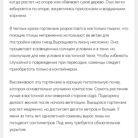
когда растет на опоре или обвивает сухое дерево. Она легко
взбирается по опоре, закрепляясь присосками и воздушными
корнями.
В теплых краях гортензия разрастается настолько пышно, что
поющие птицы непременно используют ее ветви для
постройки своих гнезд.Выращивать лиану несложно. Она
процветает в освещенных солнцем условиях и в тени, но
наилучшие для нее условия в частичной тени. Чтобы избежать
случайного повреждения при пересадке, саженцы следует
приобретать только в контейнерах.
Высаживают эту гортензию в хорошую питательную почву,
которая основательно улучшена компостом. Сажать растение
лучше в восточной или северной стороне сада. Подкормку
делают весной после начала вегетации. Вьющаяся гортензия
растет медленно, но достигает десяти метров и больше. У
меня за пять лет однолетний саженец вырос лишь на
пятьдесят сантиметров. Под зиму требуется обязательное
укрытие.