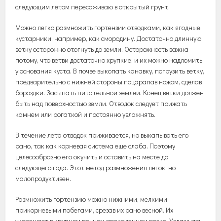
следующим летом пересаживаю в открытый грунт.
Можно легко размножить гортензии отводками, как ягодные
кустарники, например, как смородину. Достаточно длинную
ветку осторожно отогнуть до земли. Осторожность важна
потому, что ветви достаточно хрупкие, и их можно надломить
у основания куста. В почве выкопать канавку, погрузить ветку,
предварительно с нижней стороны поцарапав ножом, сделав
бороздки. Засыпать питательной землей. Конец ветки должен
быть над поверхностью земли. Отводок следует прижать
камнем или рогаткой и постоянно увлажнять.
В течение лета отводок приживается, но выкапывать его
рано, так как корневая система еще слаба. Поэтому
целесообразно его окучить и оставить на месте до
следующего года. Этот метод размножения легок, но
малопродуктивен.
Размножить гортензию можно нижними, мелкими
прикорневыми побегами, срезав их рано весной. Их
укореняют в крупном речном прокаленном песке. Увлажнять