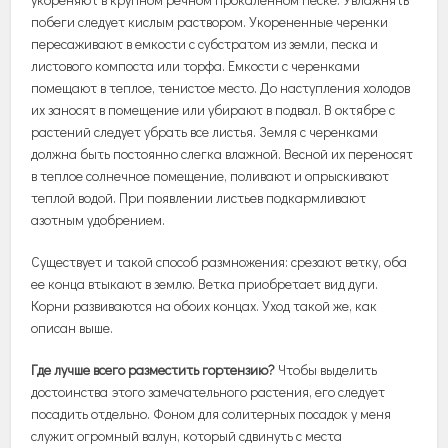
побеги следует кислым раствором. Укорененные черенки
пересаживают в емкости с субстратом из земли, песка и
листового компоста или торфа. Емкости с черенками
помещают в теплое, тенистое место. До наступления холодов
их заносят в помещение или убирают в подвал. В октябре с
растений следует убрать все листья. Земля с черенками
должна быть постоянно слегка влажной. Весной их переносят
в теплое солнечное помещение, поливают и опрыскивают
теплой водой. При появлении листьев подкармливают
азотным удобрением.
Существует и такой способ размножения: срезают ветку, оба
ее конца втыкают в землю. Ветка приобретает вид дуги.
Корни развиваются на обоих концах. Уход такой же, как
описан выше.
Где лучше всего разместить гортензию?
Чтобы выделить
достоинства этого замечательного растения, его следует
посадить отдельно. Фоном для солитерных посадок у меня
служит огромный валун, который сдвинуть с места