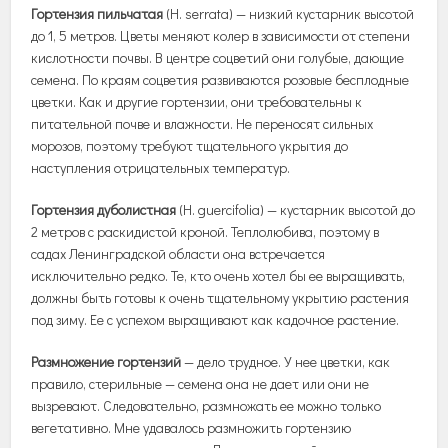
Гортензия пильчатая
(H. serrata) — низкий кустарник высотой
до 1, 5 метров. Цветы меняют колер в зависимости от степени
кислотности почвы. В центре соцветий они голубые, дающие
семена. По краям соцветия развиваются розовые бесплодные
цветки. Как и другие гортензии, они требовательны к
питательной почве и влажности. Не переносят сильных
морозов, поэтому требуют тщательного укрытия до
наступления отрицательных температур.
Гортензия дуболистная
(H. guercifolia) — кустарник высотой до
2 метров с раскидистой кроной. Теплолюбива, поэтому в
садах Ленинградской области она встречается
исключительно редко. Те, кто очень хотел бы ее выращивать,
должны быть готовы к очень тщательному укрытию растения
под зиму. Ее с успехом выращивают как кадочное растение.
Размножение гортензий
— дело трудное. У нее цветки, как
правило, стерильные — семена она не дает или они не
вызревают. Следовательно, размножать ее можно только
вегетативно. Мне удавалось размножить гортензию