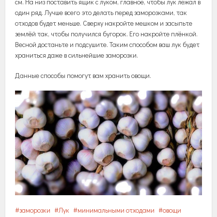
см
.
На
низ
поставить
ящик
с
луком
,
главное
,
чтобы
лук
лежал
в
один
ряд
.
Лучше
всего
это
делать
перед
заморозками
,
так
отходов
будет
меньше
.
Сверху
накройте
мешком
и
засыпьте
землёй
так
,
чтобы
получился
бугорок
.
Его
накройте
плёнкой
.
Весной
достаньте
и
подсушите
.
Таким
способом
ваш
лук
будет
храниться
даже
в
сильнейшие
заморозки
.
Данные
способы
помогут
вам
хранить
овощи
.
заморозки
Лук
минимальными отходами
овощи