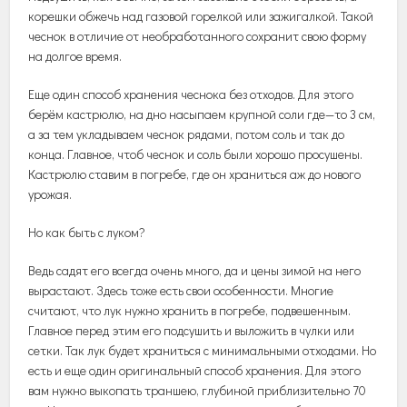
корешки
обжечь
над
газовой
горелкой
или
зажигалкой
.
Такой
чеснок
в
отличие
от
необработанного
сохранит
свою
форму
на
долгое
время
.
Еще
один
способ
хранения
чеснока
без
отходов
.
Для
этого
берём
кастрюлю
,
на
дно
насыпаем
крупной
соли
где
—
то
3
см
,
а
за
тем
укладываем
чеснок
рядами
,
потом
соль
и
так
до
конца
.
Главное
,
чтоб
чеснок
и
соль
были
хорошо
просушены
.
Кастрюлю
ставим
в
погребе
,
где
он
храниться
аж
до
нового
урожая
.
Но
как
быть
с
луком
?
Ведь
садят
его
всегда
очень
много
,
да
и
цены
зимой
на
него
вырастают
.
Здесь
тоже
есть
свои
особенности
.
Многие
считают
,
что
лук
нужно
хранить
в
погребе
,
подвешенным
.
Главное
перед
этим
его
подсушить
и
выложить
в
чулки
или
сетки
.
Так
лук
будет
храниться
с
минимальными
отходами
.
Но
есть
и
еще
один
оригинальный
способ
хранения
.
Для
этого
вам
нужно
выкопать
траншею
,
глубиной
приблизительно
70