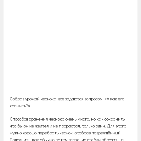
Собрав
урожай
чеснока
,
все
задаются
вопросом
: «
А
как
его
хранить
?».
Способов
хранения
чеснока
очень
много
,
но
как
сохранить
что
бы
он
не
желтел
и
не
прорастал
,
только
один
.
Для
этого
нужно
хорошо
перебрать
чеснок
,
отобрав
повреждённый
.
Подсушить
,
как
обычно
,
затем
засохшие
стебли
обрезать
,
а