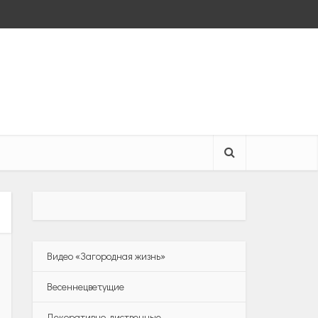
Видео «Загородная жизнь»
Весеннецветущие
Декоративно-лиственные