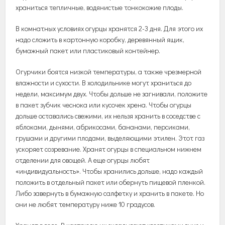
храниться тепличные, водянистые тонкокожие плоды.
В комнатных условиях огурцы хранятся 2-3 дня. Для этого их
надо сложить в картонную коробку, деревянный ящик,
бумажный пакет или пластиковый контейнер.
Огурчики боятся низкой температуры, а также чрезмерной
влажности и сухости. В холодильнике могут храниться до
недели, максимум двух. Чтобы дольше не загнивали, положите
в пакет зубчик чеснока или кусочек хрена. Чтобы огурцы
дольше оставались свежими, их нельзя хранить в соседстве с
яблоками, дынями, абрикосами, бананами, персиками,
грушами и другими плодами, выделяющими этилен. Этот газ
ускоряет созревание. Хранят огурцы в специальном нижнем
отделении для овощей. А еще огурцы любят
«индивидуальность». Чтобы хранились дольше, надо каждый
положить в отдельный пакет или обернуть пищевой пленкой.
Либо завернуть в бумажную салфетку и хранить в пакете. Но
они не любят температуру ниже 10 градусов.