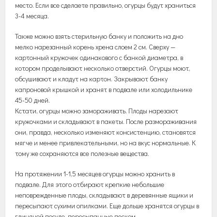
место. Если все сделаете правильно, огурцы будут храниться
3-4 месяца.
Также можно взять стерильную банку и положить на дно
мелко нарезанный корень хрена слоем 2 см. Сверху —
картонный кружочек одинакового с банкой диаметра, в
котором проделывают несколько отверстий. Огурцы моют,
обсушивают и кладут на картон. Закрывают банку
капроновой крышкой и хранят в подвале или холодильнике
45-50 дней.
Кстати, огурцы можно замораживать. Плоды нарезают
кружочками и складывают в пакеты. После размораживания
они, правда, несколько изменяют консистенцию, становятся
мягче и менее привлекательными, но на вкус нормальные. К
тому же сохраняются все полезные вещества.
На протяжении 1-1,5 месяцев огурцы можно хранить в
подвале. Для этого отбирают крепкие небольшие
неповрежденные плоды, складывают в деревянные ящики и
пересыпают сухими опилками. Еще дольше хранятся огурцы в
глиняной посуде, пересыпанные песком.