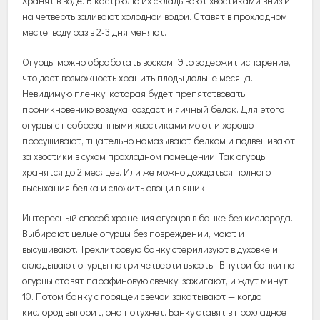
Хранят в воде. В кастрюлю их складывают хвостиками вниз и
на четверть заливают холодной водой. Ставят в прохладном
месте, воду раз в 2-3 дня меняют.
Огурцы можно обработать воском. Это задержит испарение,
что даст возможность хранить плоды дольше месяца.
Невидимую пленку, которая будет препятствовать
проникновению воздуха, создаст и яичный белок. Для этого
огурцы с необрезанными хвостиками моют и хорошо
просушивают, тщательно намазывают белком и подвешивают
за хвостики в сухом прохладном помещении. Так огурцы
хранятся до 2 месяцев. Или же можно дождаться полного
высыхания белка и сложить овощи в ящик.
Интересный способ хранения огурцов в банке без кислорода.
Выбирают целые огурцы без повреждений, моют и
высушивают. Трехлитровую банку стерилизуют в духовке и
складывают огурцы натри четверти высоты. Внутри банки на
огурцы ставят парафиновую свечку, зажигают, и ждут минут
10. Потом банку с горящей свечой закатывают — когда
кислород выгорит, она потухнет. Банку ставят в прохладное