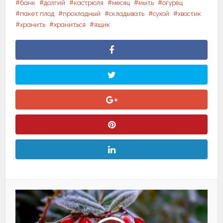
банк
долгий
кастрюля
месяц
мыть
огурец
пакет плод
прохладный
складывать
сухой
хвостик
хранить
храниться
ящик