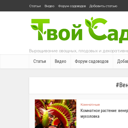
Статьи
Видео
Форум садоводов
Добавить статью
Выращивание овощных, плодовых и декоративны
Статьи
Видео
Форум садоводов
Добав
#Вен
Комнатные
Комнатное растение: вене
мухоловка