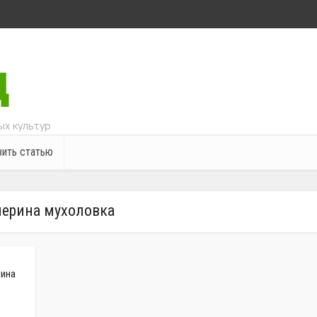
х культур
ить статью
ерина мухоловка
рина