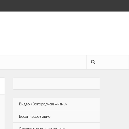
Видео «Загородная жизнь»
Весеннецветущие
Декоративно-лиственные