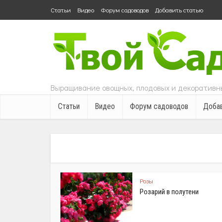
Статьи
Видео
Форум садоводов
Добавить статью
Выращивание овощных, плодовых и декоративны
Статьи
Видео
Форум садоводов
Добав
Розы
Розарий в полутени