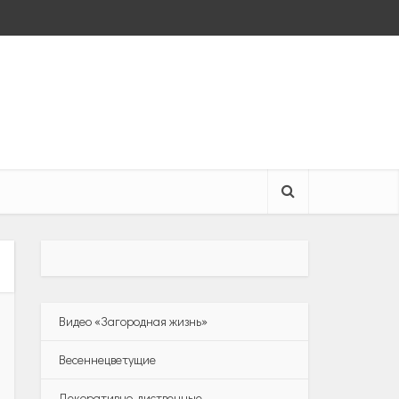
Видео «Загородная жизнь»
Весеннецветущие
Декоративно-лиственные