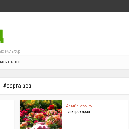
х культур
ить статью
#сорта роз
Дизайн участка
Типы розария