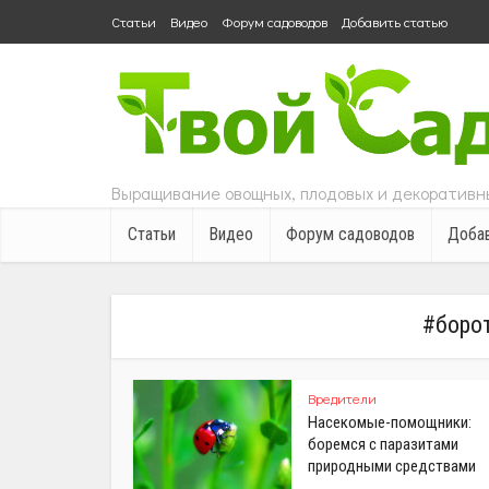
Статьи
Видео
Форум садоводов
Добавить статью
Выращивание овощных, плодовых и декоративны
Статьи
Видео
Форум садоводов
Добав
#боро
Вредители
Насекомые-помощники:
боремся с паразитами
природными средствами