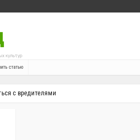
х культур
ить статью
ться с вредителями