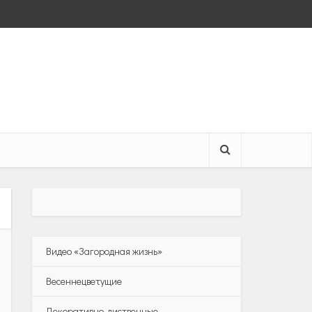
Видео «Загородная жизнь»
Весеннецветущие
Декоративно-лиственные