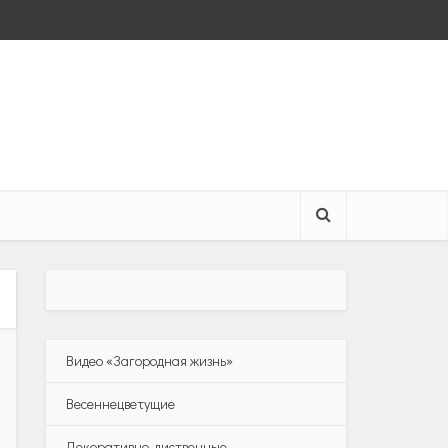
Видео «Загородная жизнь»
Весеннецветущие
Декоративно-лиственные