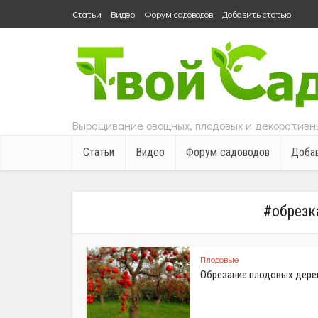
Статьи
Видео
Форум садоводов
Добавить статью
Выращивание овощных, плодовых и декоративны
Статьи
Видео
Форум садоводов
Добав
#обрезк
Плодовые
Обрезание плодовых дере