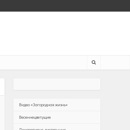
Видео «Загородная жизнь»
Весеннецветущие
Декоративно-лиственные