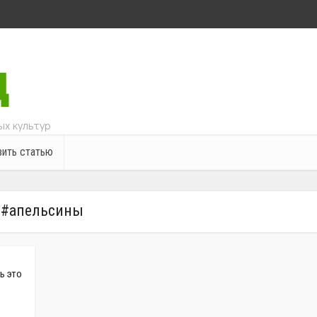
х культур
ить статью
#апельсины
ь это