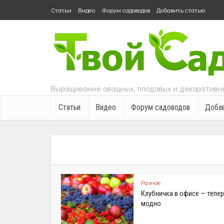
Статьи
Видео
Форум садоводов
Добавить статью
Выращивание овощных, плодовых и декоративны
Статьи
Видео
Форум садоводов
Добав
Разное
Клубничка в офисе — тепер
модно